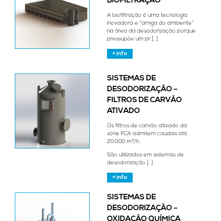
BIOFILTRAÇÃO
A biofiltração é uma tecnologia
inovadora e “amiga do ambiente”
na área da desodorização porque
pressupõe um pr [...]
+ info
SISTEMAS DE
DESODORIZAÇÃO –
FILTROS DE CARVÃO
ATIVADO
Os filtros de carvão ativado da
série FCA admitem caudais até
20.000 m³/h.
São utilizados em sistemas de
desodorização [...]
+ info
SISTEMAS DE
DESODORIZAÇÃO –
OXIDAÇÃO QUÍMICA