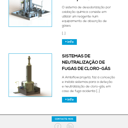
O sistema de desodorização por
oxidação química consiste em
utilizar um reagente num
equipamento de absorção de
gases.
[...]
+ info
SISTEMAS DE
NEUTRALIZAÇÃO DE
FUGAS DE CLORO-GÁS
A Ambiflow projeta, faz a conceção
e instala sistemas para a deteção
e neutralização de cloro-gás, em
caso de fuga acidenta [...]
+ info
CONTACTE-NOS